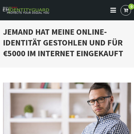
Skip
0
to
BULIDSEC EMAIL IDENTITY GUARD
Protects Your Digital You
content
JEMAND HAT MEINE
ONLINE-
IDENTITÄT
GESTOHLEN UND FÜR
€5000 IM INTERNET EINGEKAUFT